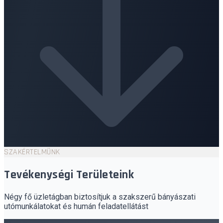
SZAKÉRTELMÜNK
Tevékenységi Területeink
Négy fő üzletágban biztosítjuk a szakszerű bányászati
utómunkálatokat és humán feladatellátást