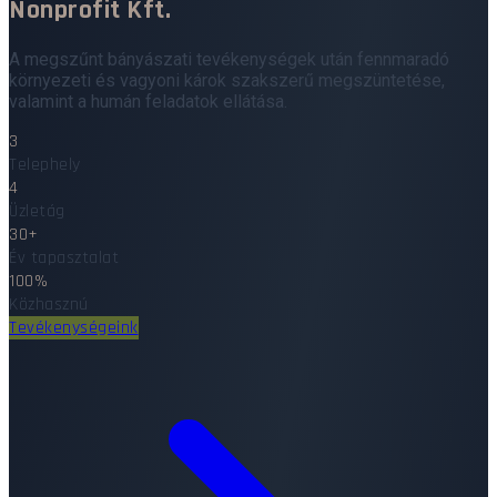
Nonprofit Kft.
A megszűnt bányászati tevékenységek után fennmaradó
környezeti és vagyoni károk szakszerű megszüntetése,
valamint a humán feladatok ellátása.
3
Telephely
4
Üzletág
30+
Év tapasztalat
100%
Közhasznú
Tevékenységeink