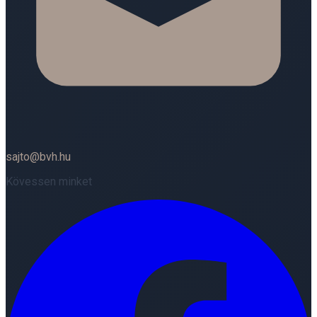
sajto@bvh.hu
Kövessen minket