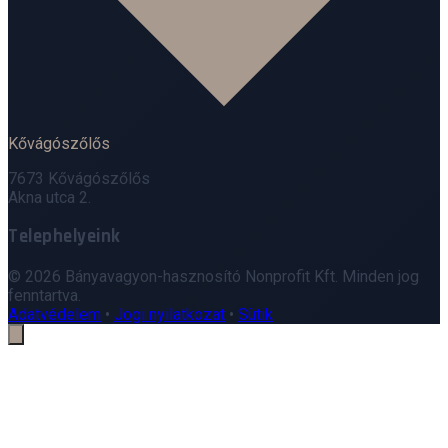
Kővágószőlős
7673 Kővágószőlős
Akna utca 2.
Telephelyeink
Leaflet
|
©
OpenStreetMap
© 2026 Bányavagyon-hasznosító Nonprofit Kft. Minden jog
+
fenntartva.
Adatvédelem
•
Jogi nyilatkozat
•
Sütik
−