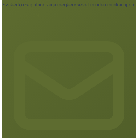
Szakértő csapatunk várja megkeresését minden munkanapon
Kapcsolatfelvétel