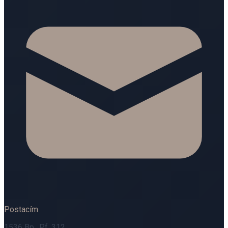
Postacím
1536 Bp., Pf. 312