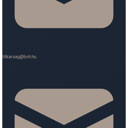
titkarsag@bvh.hu