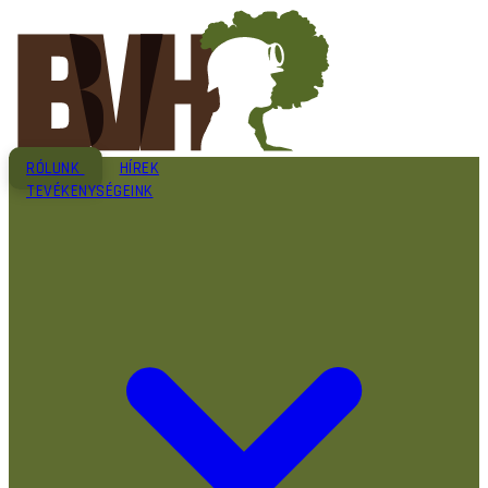
RÓLUNK
HÍREK
TEVÉKENYSÉGEINK