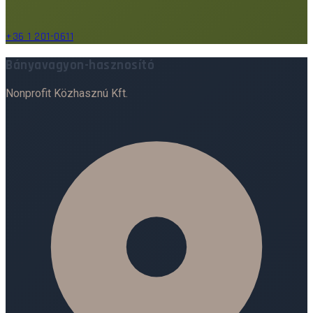
+36 1 201-0611
Bányavagyon-hasznosító
Nonprofit Közhasznú Kft.