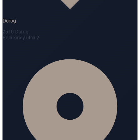
Dorog
2510 Dorog
Béla király utca 2.