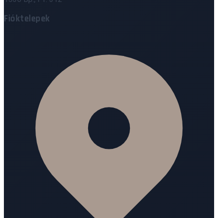
Fióktelepek