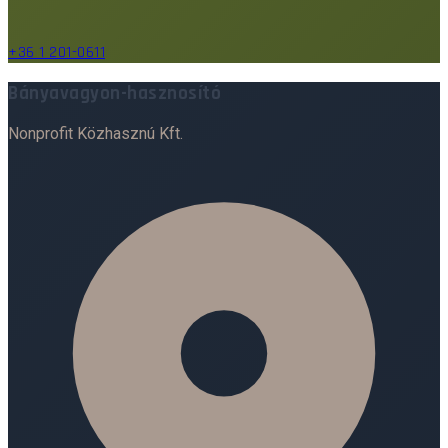
+36 1 201-0611
Bányavagyon-hasznosító
Nonprofit Közhasznú Kft.