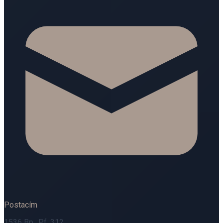
Postacím
1536 Bp., Pf. 312