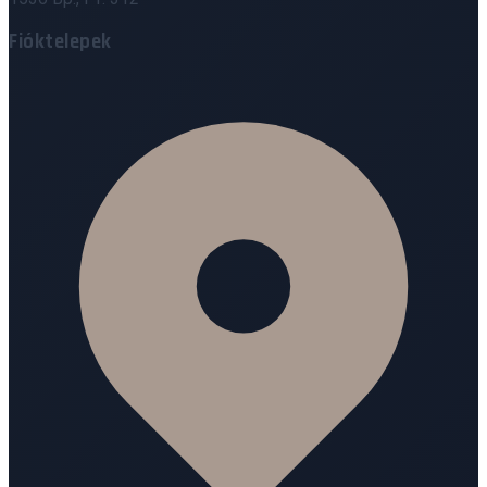
Fióktelepek