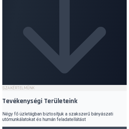
SZAKÉRTELMÜNK
Tevékenységi Területeink
Négy fő üzletágban biztosítjuk a szakszerű bányászati
utómunkálatokat és humán feladatellátást