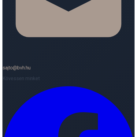
sajto@bvh.hu
Kövessen minket