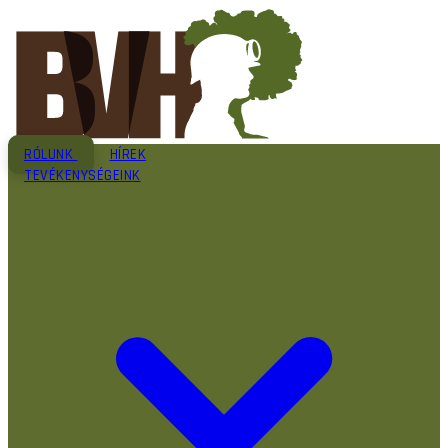
RÓLUNK
HÍREK
TEVÉKENYSÉGEINK