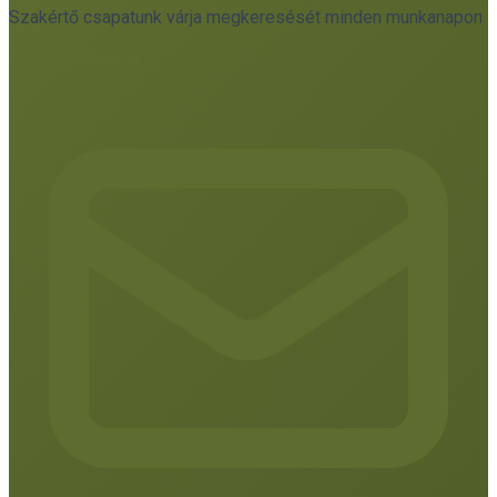
Szakértő csapatunk várja megkeresését minden munkanapon
Kapcsolatfelvétel