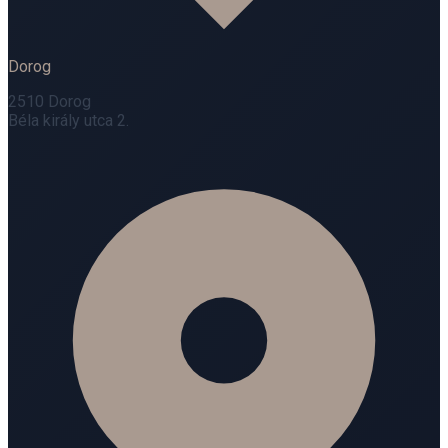
Dorog
2510 Dorog
Béla király utca 2.