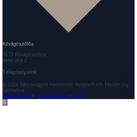
Kővágószőlős
7673 Kővágószőlős
Akna utca 2.
Telephelyeink
Leaflet
|
©
OpenStreetMap
© 2026 Bányavagyon-hasznosító Nonprofit Kft. Minden jog
+
fenntartva.
Adatvédelem
•
Jogi nyilatkozat
•
Sütik
−