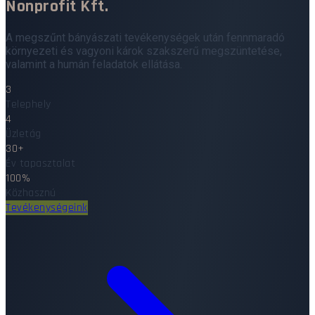
Nonprofit Kft.
A megszűnt bányászati tevékenységek után fennmaradó
környezeti és vagyoni károk szakszerű megszüntetése,
valamint a humán feladatok ellátása.
3
Telephely
4
Üzletág
30+
Év tapasztalat
100%
Közhasznú
Tevékenységeink