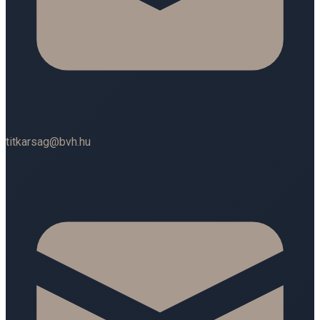
titkarsag@bvh.hu